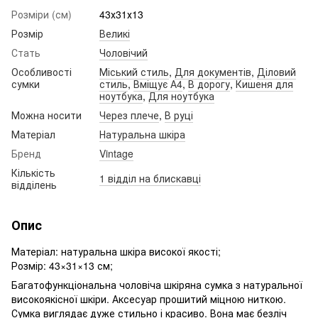
Розміри (см)
43х31х13
Розмір
Великі
Стать
Чоловічий
Особливості
Міський стиль
,
Для документів
,
Діловий
сумки
стиль
,
Вміщує А4
,
В дорогу
,
Кишеня для
ноутбука
,
Для ноутбука
Можна носити
Через плече
,
В руці
Матеріал
Натуральна шкіра
Бренд
Vintage
Кількість
1 відділ на блискавці
відділень
Опис
Матеріал: натуральна шкіра високої якості;
Розмір: 43×31‎×13 см;
Багатофункціональна чоловіча шкіряна сумка з натуральної
високоякісної шкіри. Аксесуар прошитий міцною ниткою.
Сумка виглядає дуже стильно і красиво. Вона має безліч