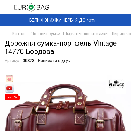
ВЕЛИКІ ЗНИЖКИ ЧЕРВНЯ ДО 40%
Каталог
Чоловічі сумки
Шкіряні чоловічі сумки
Шкіряні чо
Дорожня сумка-портфель Vintage
14776 Бордова
Артикул:
39373
Написати відгук
−20%