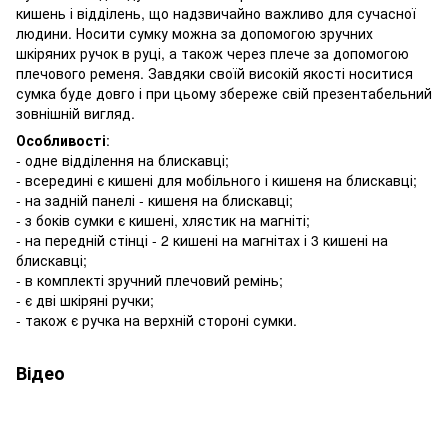
кишень і відділень, що надзвичайно важливо для сучасної
людини. Носити сумку можна за допомогою зручних
шкіряних ручок в руці, а також через плече за допомогою
плечового ременя. Завдяки своїй високій якості носитися
сумка буде довго і при цьому збереже свій презентабельний
зовнішній вигляд.
Особливості
:
- одне відділення на блискавці;
- всередині є кишені для мобільного і кишеня на блискавці;
- на задній панелі - кишеня на блискавці;
- з боків сумки є кишені, хлястик на магніті;
- на передній стінці - 2 кишені на магнітах і 3 кишені на
блискавці;
- в комплекті зручний плечовий ремінь;
- є дві шкіряні ручки;
- також є ручка на верхній стороні сумки.
Відео