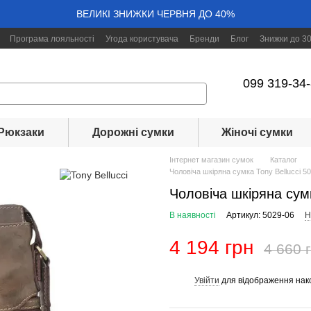
ВЕЛИКІ ЗНИЖКИ ЧЕРВНЯ ДО 40%
Програма лояльності
Угода користувача
Бренди
Блог
Знижки до 3
099 319-34
Рюкзаки
Дорожні сумки
Жіночі сумки
Інтернет магазин сумок
Каталог
Чоловіча шкіряна сумка Tony Bellucci 5
Чоловіча шкіряна сумк
В наявності
Артикул: 5029-06
Н
4 194 грн
4 660 
Увійти
для відображення нак
%