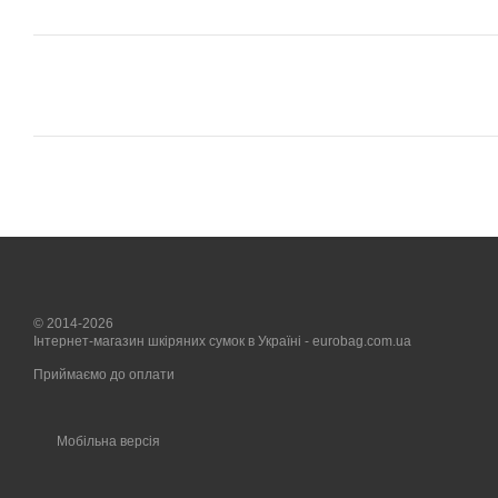
© 2014-2026
Інтернет-магазин шкіряних сумок в Україні - eurobag.com.ua
Приймаємо до оплати
Мобільна версія