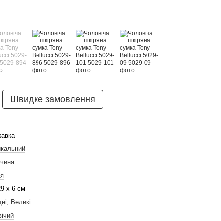
Швидке замовлення
кавка
икальний
ччина
ия
29 х 6 см
дні
,
Великі
вічий