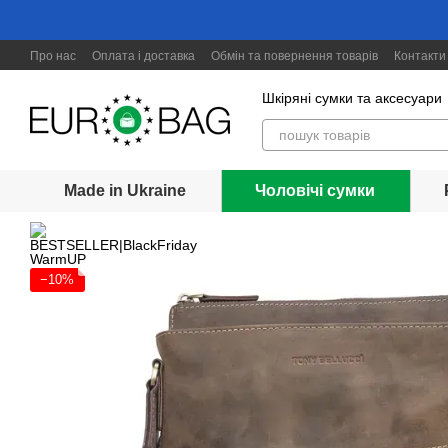
Перейти до основного контенту
Про нас
Оплата і доставка
Обмін та повернення товарів
Контакти
Шкіряні сумки та аксесуари
Made in Ukraine
Чоловічі сумки
−10%