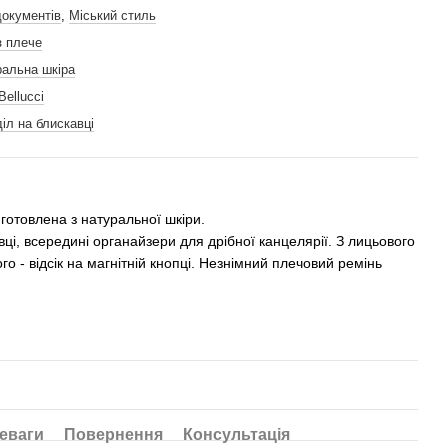
окументів
,
Міський стиль
з плече
ральна шкіра
Bellucci
діл на блискавці
готовлена ​​з натуральної шкіри.
вці, всередині органайзери для дрібної канцелярії. З лицьового
ого - відсік на магнітній кнопці. Незнімний плечовий ремінь
еваги
Повернення
Консультація