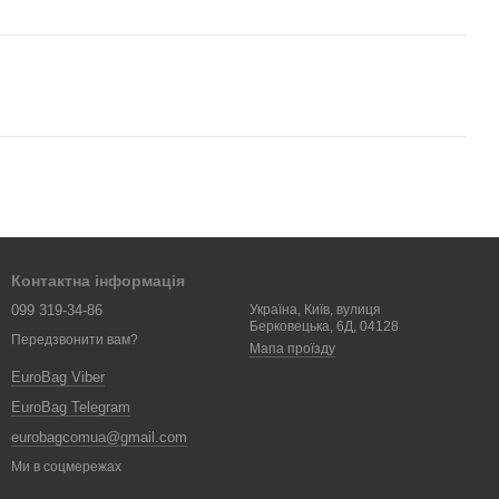
Контактна інформація
099 319-34-86
Україна, Київ, вулиця
Берковецька, 6Д, 04128
Передзвонити вам?
Мапа проїзду
EuroBag Viber
EuroBag Telegram
eurobagcomua@gmail.com
Ми в соцмережах