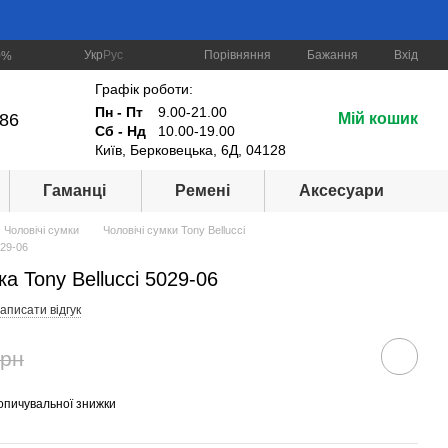
Порівняння
Укр
Рус
Бажання
Вхід
0%
Графік роботи:
Пн - Пт
9.00-21.00
-86
Мій кошик
Сб - Нд
10.00-19.00
Київ, Берковецька, 6Д, 04128
Гаманці
Ремені
Аксесуари
Чоловічі сумки
Чоловічі сумки Tony Bellucci
029-06
а Tony Bellucci 5029-06
аписати відгук
грн
опичувальної знижки