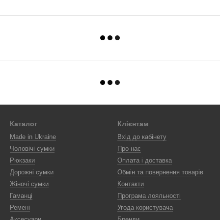
Каталог
Клієнтам
Made in Ukraine
Вхід до кабінету
Чоловічі сумки
Про нас
Рюкзаки
Оплата і доставка
Дорожні сумки
Обмін та повернення товарів
Жіночі сумки
Контакти
Гаманці
Програма лояльності
Ремені
Угода користувача
Аксесуари
Бренди