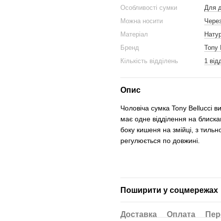
Особливості сумки
Для д
Можна носити
Чере
Матеріал
Нату
Бренд
Tony 
Кількість відділень
1 від
Опис
Чоловіча сумка Tony Bellucci ви
має одне відділення на блиска
боку кишеня на змійці, з тильн
регулюється по довжині.
Поширити у соцмережах
Доставка
Оплата
Пер