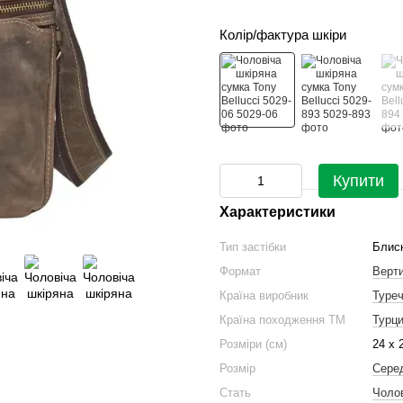
Колір/фактура шкіри
Купити
Характеристики
Тип застібки
Блис
Формат
Верт
Країна виробник
Туре
Країна походження ТМ
Турц
Розміри (см)
24 х 
Розмір
Сере
Стать
Чоло