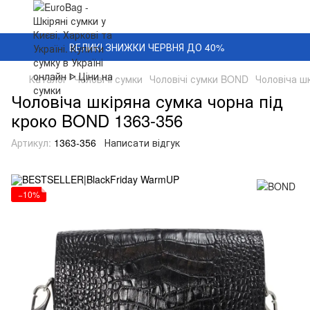
ВЕЛИКІ ЗНИЖКИ ЧЕРВНЯ ДО 40%
Каталог
Чоловічі сумки
Чоловічі сумки BOND
Чоловіча ш
Чоловіча шкіряна сумка чорна під
кроко BOND 1363-356
Артикул:
1363-356
Написати відгук
−10%