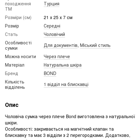
походження
Турция
ТМ
Розміри (см)
21 х 25 х 7 см
Розмір
Середні
Стать
Чоловічий
Особливості
Для документів
,
Міський стиль
сумки
Можна носити
Через плече
Матеріал
Натуральна шкіра
Бренд
BOND
Кількість
1 відділ на блискавці
відділень
Опис
Чоловіча сумка через плече Bond виготовлена ​​з натуральної
шкіри.
Особливості: закривається на магнітний клапан та
блискавку та має 3 відділи з 2 перегородками. Додатково,