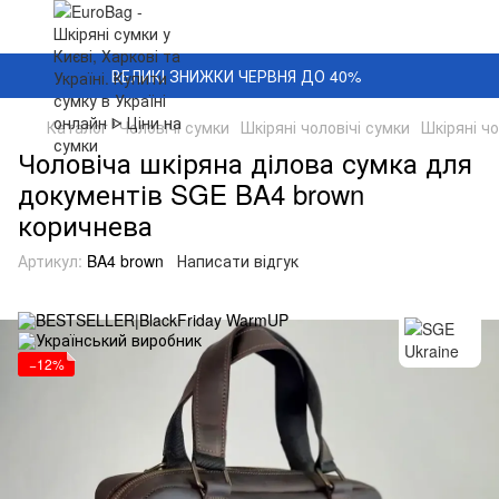
ВЕЛИКІ ЗНИЖКИ ЧЕРВНЯ ДО 40%
Каталог
Чоловічі сумки
Шкіряні чоловічі сумки
Шкіряні чо
Чоловіча шкіряна ділова сумка для
документів SGE BA4 brown
коричнева
Артикул:
BA4 brown
Написати відгук
−12%