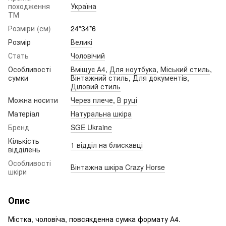
походження
Україна
ТМ
Розміри (см)
24*34*6
Розмір
Великі
Стать
Чоловічий
Особливості
Вміщує А4
,
Для ноутбука
,
Міський стиль
,
сумки
Вінтажний стиль
,
Для документів
,
Діловий стиль
Можна носити
Через плече
,
В руці
Матеріал
Натуральна шкіра
Бренд
SGE Ukraine
Кількість
1 відділ на блискавці
відділень
Особливості
Вінтажна шкіра Crazy Horse
шкіри
Опис
Містка, чоловіча, повсякденна сумка формату А4.