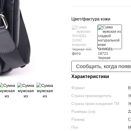
Цвет/фактура кожи
Сообщить, когда появ
Характеристики
Формат
В
Страна производитель
У
Страна происхождения ТМ
У
Размеры (см)
2
Размер
С
Пол
М