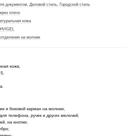
ля документов
,
Деловой стиль
,
Городской стиль
ерез плечо
атуральная кожа
HVIGEL
 отделения на молнии
жная кожа;
5;
а.
ии и боковой карман на молнии;
 для телефона, ручек и других мелочей;
ей, на кнопке;
ебро;
емень;