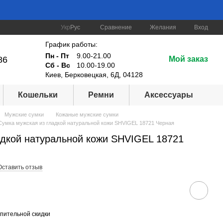
Сравнение
Укр
Рус
Желания
Вход
График работы:
Пн - Пт
9.00-21.00
86
Мой заказ
Сб - Вс
10.00-19.00
Киев, Берковецкая, 6Д, 04128
Кошельки
Ремни
Аксессуары
Мужские сумки
Кожаные мужские сумки
Сумка мужская из гладкой натуральной кожи SHVIGEL 18721 Черная
адкой натуральной кожи SHVIGEL 18721
Оставить отзыв
пительной скидки