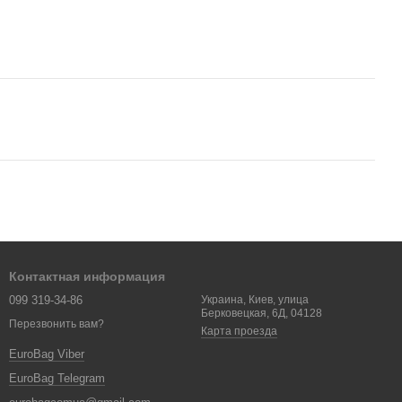
Контактная информация
099 319-34-86
Украина, Киев, улица
Берковецкая, 6Д, 04128
Перезвонить вам?
Карта проезда
EuroBag Viber
EuroBag Telegram