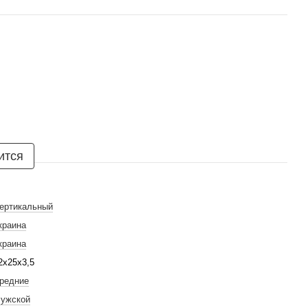
ится
ертикальный
краина
краина
2х25х3,5
редние
ужской