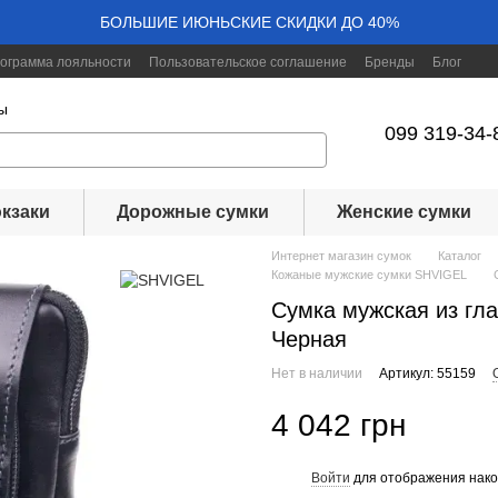
БОЛЬШИЕ ИЮНЬСКИЕ СКИДКИ ДО 40%
ограмма лояльности
Пользовательское соглашение
Бренды
Блог
ы
099 319-34-
кзаки
Дорожные сумки
Женские сумки
Интернет магазин сумок
Каталог
Кожаные мужские сумки SHVIGEL
Сумка мужская из гл
Черная
Нет в наличии
Артикул: 55159
4 042 грн
Войти
для отображения нако
%