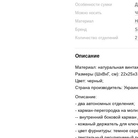
Особенности сумки
Д
Можно носить
Ч
Материал
Н
Бренд
S
Количество отделений
2
Описание
Материал: натуральная винта
Размеры (ШхВхГ, см): 22х25х3.
Цвет: черный;
Страна производитель: Украин
Описание:
- два автономных отделения;
- карман-перегородка на молн
-- внутренний боковой карман
- кожаный держатель для ключ
- цвет фурнитуры: темное сер
- текстильный регулируемый р