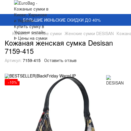
БОЛЬШИЕ ИЮНЬСКИЕ СКИДКИ ДО 40%
Каталог
Женские сумки
Женские сумки DESISAN
Кожана
Кожаная женская сумка Desisan
7159-415
Артикул:
7159-415
Оставить отзыв
−10%